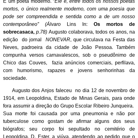
É um poeta moderno. “
Ele é, entre todos os nossos poetas
mortos, o único realmente moderno, com uma poesia que
pode ser compreendida e sentida como a de um nosso
contemporâneo” (Álvaro
Lins In:
Os mortos de
sobrecasaca,
p.78)
Augusto colaborava, todos os anos, na
edição do jornal
NONEVAR
, que circulava na Festa das
Neves, padroeira da cidade de João Pessoa. Também
compunha versos carnavalescos, sob o pseudônimo de
Chico das Couves, fazia anúncios comerciais, perfilava,
com humorismo, rapazes e jovens senhorinhas da
sociedade.
Augusto dos Anjos faleceu no dia 12 de novembro de
1914, em Leopoldina, Estado de Minas Gerais, para onde
fora assumir a direção do Grupo Escolar Ribeiro Junqueira.
Sua morte foi causada por uma pneumonia e não por
tuberculose como gostam de afirmar alguns dos seus
biógrafos; seu corpo foi sepultado no cemitério de
Leopoldina. D. Ester, a viúva, atendendo ao pedido que o