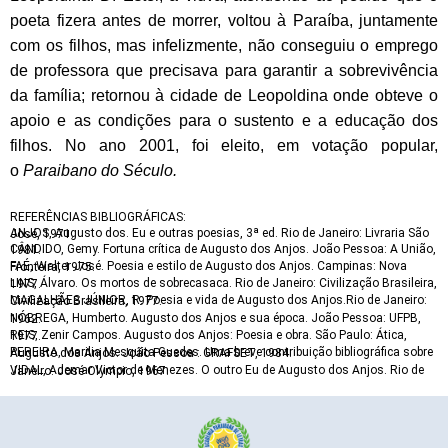
poeta fizera antes de morrer, voltou à Paraíba, juntamente
com os filhos, mas infelizmente, não conseguiu o emprego
de professora que precisava para garantir a sobrevivência
da família; retornou à cidade de Leopoldina onde obteve o
apoio e as condições para o sustento e a educação dos
filhos. No ano 2001, foi eleito, em votação popular,
o
Paraibano do Século.
REFERÊNCIAS BIBLIOGRÁFICAS:
ANJOS, Augusto dos. Eu e outras poesias, 3ª ed. Rio de Janeiro: Livraria São José, 1971.
CÂNDIDO, Gemy. Fortuna crítica de Augusto dos Anjos. João Pessoa: A União, 1981.
FAÉ, Walter José. Poesia e estilo de Augusto dos Anjos. Campinas: Nova Fronteira, 1975.
LINS, Álvaro. Os mortos de sobrecasaca. Rio de Janeiro: Civilização Brasileira, 1977.
MAGALHÃES JÚNIOR, R. Poesia e vida de Augusto dos Anjos.Rio de Janeiro: Civilização Brasileira, 1977.
NÓBREGA, Humberto. Augusto dos Anjos e sua época. João Pessoa: UFPB, 1962.
REIS, Zenir Campos. Augusto dos Anjos: Poesia e obra. São Paulo: Ática, 1977.
PEREIRA, Marilia Mesquita Guedes. Uma breve contribuição bibliográfica sobre Augusto dos Anjos. João Pessoa : GRAFSET, 1984.
VIDAL, Ademar Victor de Menezes. O outro Eu de Augusto dos Anjos. Rio de Janeiro: José Olympio, 1967.