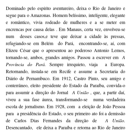
Dominado pelo espírito aventureiro, deixa o Rio de Janeiro e
segue para o Amazonas. Homem belíssimo, inteligente, elegante
e romântico, vivia rodeado de mulheres e a se meter em
encrencas por causa delas . Em Manaus, certa vez, envolveu-se
num desses casos,e teve que deixar a cidade às pressas,
refugiando-se em Belém do Pará, encontrando-se, aí, com
Elizeu César que o apresentou ao poderoso Antonio Lemos,
tornando-se, ambos, grandes amigos. Passou a escrever em
A
Província do Pará.
Sempre irrequieto, viaja a Europa.
Retornando, instala-se em Recife e assume a Secretaria do
Diário de Pernambuco. Em 1912, Castro Pinto, seu amigo e
conterrâneo, eleito presidente do Estado da Paraíba, convida-o
para assumir a direção do Jornal
A União
, que, a partir daí,
viveu a sua fase áurea, transformando-se numa verdadeira
escola de jornalismo. Em 1928, com a eleição de João Pessoa
para a presidência do Estado, o seu primeiro ato foi a demissão
de Carlos Dias Fernandes da direção de
A União.
Desencantado, ele deixa a Paraíba e retorna ao Rio de Janeiro