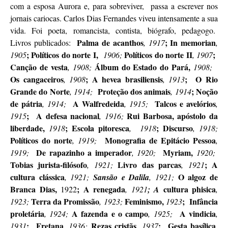
com a esposa Aurora e, para sobreviver, passa a escrever nos
jornais cariocas. Carlos Dias Fernandes viveu intensamente a sua
vida. Foi poeta, romancista, contista, biógrafo, pedagogo.
Palma de acanthos
; In memorian
Livros publicados:
, 1917
,
; Políticos do norte
I,
Políticos do norte II
;
1905
1906;
, 1907
Canção de vesta
Álbum do Estado do
Pará,
, 1908;
1908;
Os cangaceiros
; A hevea brasiliensis
; O Rio
, 1908
, 1913
Grande do
Norte
Proteção dos animais
; Noção
, 1914;
, 1914
de pátria
A Walfredeida
Talcos e avelórios
, 1914;
, 1915;
,
; A defesa nacional
Rui Barbosa, apóstolo da
1915
, 1916;
liberdade,
; Escola pitoresca
; Discurso
1918
, 1918
, 1918;
Políticos do norte
Monografia de Epitácio Pessoa
, 1919;
,
De rapazinho a imperador
Myriam,
1919;
, 1920;
1920;
Tobias jurista-filósofo
Livro das parcas
; A
, 1921;
, 1921
cultura clássica
O algoz de
, 1921;
Sansão e Dalila
, 1921;
Branca Dias,
;
A renegada
cultura phisica
1922
, 1921
; A
,
Terra da Promissão
Feminismo,
; Infância
1923;
, 1923;
1923
proletária
A fazenda e o campo
A vindicia
, 1924;
, 1925;
,
; Fretana
Rezas cristãs
; Gesta basílica
1931
, 1936;
, 1937
,