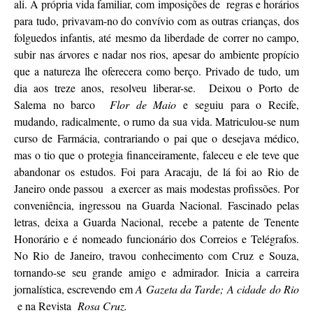
ali. A própria vida familiar, com imposições de regras e horários
para tudo, privavam-no do convívio com as outras crianças, dos
folguedos infantis, até mesmo da liberdade de correr no campo,
subir nas árvores e nadar nos rios, apesar do ambiente propício
que a natureza lhe oferecera como berço. Privado de tudo, um
dia aos treze anos, resolveu liberar-se. Deixou o Porto de
Salema no barco
Flor de Maio
e seguiu para o Recife,
mudando, radicalmente, o rumo da sua vida. Matriculou-se num
curso de Farmácia, contrariando o pai que o desejava médico,
mas o tio que o protegia financeiramente, faleceu e ele teve que
abandonar os estudos. Foi para Aracaju, de lá foi ao Rio de
Janeiro onde passou a exercer as mais modestas profissões. Por
conveniência, ingressou na Guarda Nacional. Fascinado pelas
letras, deixa a Guarda Nacional, recebe a patente de Tenente
Honorário e é nomeado funcionário dos Correios e Telégrafos.
No Rio de Janeiro, travou conhecimento com Cruz e Souza,
tornando-se seu grande amigo e admirador. Inicia a carreira
jornalística, escrevendo em
A Gazeta da Tarde; A cidade do Rio
e na Revista
Rosa Cruz.