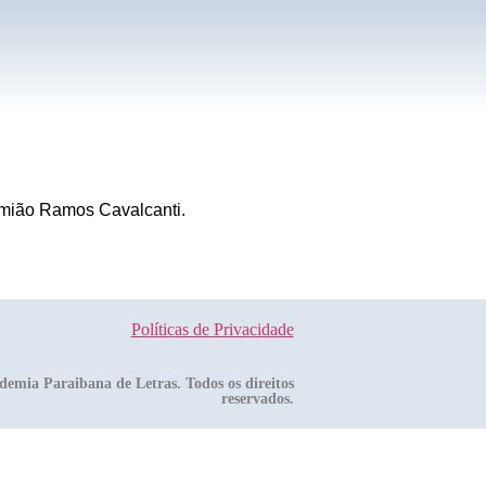
amião Ramos Cavalcanti.
Políticas de Privacidade
demia Paraibana de Letras. Todos os direitos
reservados.