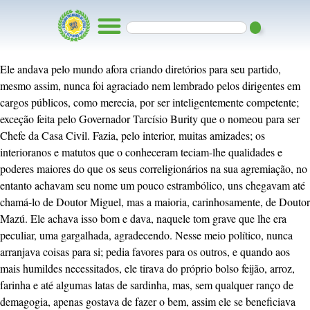
Ele andava pelo mundo afora criando diretórios para seu partido,
mesmo assim, nunca foi agraciado nem lembrado pelos dirigentes em
cargos públicos, como merecia, por ser inteligentemente competente;
exceção feita pelo Governador Tarcísio Burity que o nomeou para ser
Chefe da Casa Civil. Fazia, pelo interior, muitas amizades; os
interioranos e matutos que o conheceram teciam-lhe qualidades e
poderes maiores do que os seus correligionários na sua agremiação, no
entanto achavam seu nome um pouco estrambólico, uns chegavam até
chamá-lo de Doutor Miguel, mas a maioria, carinhosamente, de Doutor
Mazú. Ele achava isso bom e dava, naquele tom grave que lhe era
peculiar, uma gargalhada, agradecendo. Nesse meio político, nunca
arranjava coisas para si; pedia favores para os outros, e quando aos
mais humildes necessitados, ele tirava do próprio bolso feijão, arroz,
farinha e até algumas latas de sardinha, mas, sem qualquer ranço de
demagogia, apenas gostava de fazer o bem, assim ele se beneficiava