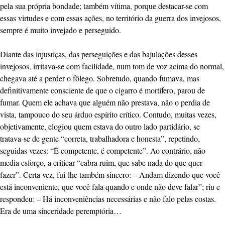
pela sua própria bondade; também vítima, porque destacar-se com
essas virtudes e com essas ações, no território da guerra dos invejosos,
sempre é muito invejado e perseguido.
Diante das injustiças, das perseguições e das bajulações desses
invejosos, irritava-se com facilidade, num tom de voz acima do normal,
chegava até a perder o fôlego. Sobretudo, quando fumava, mas
definitivamente consciente de que o cigarro é mortífero, parou de
fumar. Quem ele achava que alguém não prestava, não o perdia de
vista, tampouco do seu árduo espírito crítico. Contudo, muitas vezes,
objetivamente, elogiou quem estava do outro lado partidário, se
tratava-se de gente “correta, trabalhadora e honesta”, repetindo,
seguidas vezes: “É competente, é competente”. Ao contrário, não
media esforço, a criticar “cabra ruim, que sabe nada do que quer
fazer”. Certa vez, fui-lhe também sincero: – Andam dizendo que você
está inconveniente, que você fala quando e onde não deve falar”; riu e
respondeu: – Há inconveniências necessárias e não falo pelas costas.
Era de uma sinceridade peremptória…