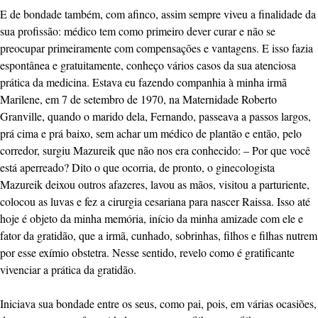
E de bondade também, com afinco, assim sempre viveu a finalidade da
sua profissão: médico tem como primeiro dever curar e não se
preocupar primeiramente com compensações e vantagens. E isso fazia
espontânea e gratuitamente, conheço vários casos da sua atenciosa
prática da medicina. Estava eu fazendo companhia à minha irmã
Marilene, em 7 de setembro de 1970, na Maternidade Roberto
Granville, quando o marido dela, Fernando, passeava a passos largos,
prá cima e prá baixo, sem achar um médico de plantão e então, pelo
corredor, surgiu Mazureik que não nos era conhecido: – Por que você
está aperreado? Dito o que ocorria, de pronto, o ginecologista
Mazureik deixou outros afazeres, lavou as mãos, visitou a parturiente,
colocou as luvas e fez a cirurgia cesariana para nascer Raissa. Isso até
hoje é objeto da minha memória, início da minha amizade com ele e
fator da gratidão, que a irmã, cunhado, sobrinhas, filhos e filhas nutrem
por esse exímio obstetra. Nesse sentido, revelo como é gratificante
vivenciar a prática da gratidão.
Iniciava sua bondade entre os seus, como pai, pois, em várias ocasiões,