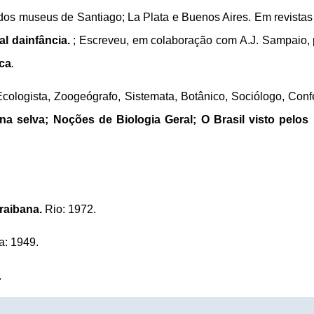
os museus de Santiago; La Plata e Buenos Aires. Em revista
al da
infância.
; Escreveu, em colaboração com A.J. Sampaio, 
ca
.
Ecologista, Zoogeógrafo, Sistemata, Botânico, Sociólogo, Confe
a selva; Noções de Biologia Geral; O Brasil visto pelos i
raibana.
Rio: 1972.
a: 1949.
.