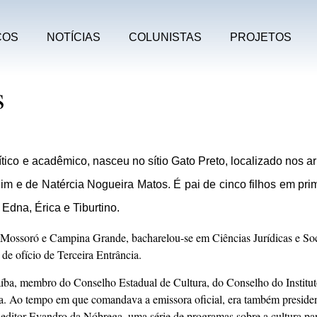
COS
NOTÍCIAS
COLUNISTAS
PROJETOS
s
ico e acadêmico, nasceu no sítio Gato Preto, localizado nos a
olim e de Natércia Nogueira Matos. É pai de cinco filhos em pri
Edna, Érica e Tiburtino.
 Mossoró e Campina Grande, bacharelou-se em Ciências Jurídicas e Soci
 de ofício de Terceira Entrância.
íba, membro do Conselho Estadual de Cultura, do Conselho do Instituto 
ara. Ao tempo em que comandava a emissora oficial, era também preside
ta editor Evandro da Nóbrega, uma série de programas sobre a cultura pa