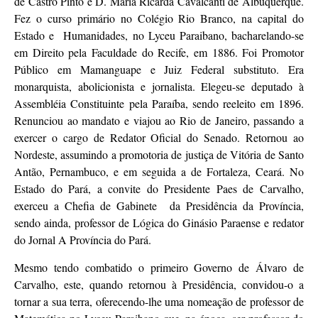
de Castro Pinto e D. Maria Ricarda Cavalcanti de Albuquerque.
Fez o curso primário no Colégio Rio Branco, na capital do
Estado e Humanidades, no Lyceu Paraibano, bacharelando-se
em Direito pela Faculdade do Recife, em 1886. Foi Promotor
Público em Mamanguape e Juiz Federal substituto. Era
monarquista, abolicionista e jornalista. Elegeu-se deputado à
Assembléia Constituinte pela Paraíba, sendo reeleito em 1896.
Renunciou ao mandato e viajou ao Rio de Janeiro, passando a
exercer o cargo de Redator Oficial do Senado. Retornou ao
Nordeste, assumindo a promotoria de justiça de Vitória de Santo
Antão, Pernambuco, e em seguida a de Fortaleza, Ceará. No
Estado do Pará, a convite do Presidente Paes de Carvalho,
exerceu a Chefia de Gabinete da Presidência da Província,
sendo ainda, professor de Lógica do Ginásio Paraense e redator
do Jornal A Província do Pará.
Mesmo tendo combatido o primeiro Governo de Álvaro de
Carvalho, este, quando retornou à Presidência, convidou-o a
tornar a sua terra, oferecendo-lhe uma nomeação de professor de