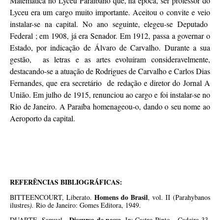
Matemática no Lyceu Paraibano que, na época, ser professor do
Lyceu era um cargo muito importante. Aceitou o convite e veio
instalar-se na capital. No ano seguinte, elegeu-se Deputado
Federal ; em 1908, já era Senador. Em 1912, passa a governar o
Estado, por indicação de Álvaro de Carvalho. Durante a sua
gestão, as letras e as artes evoluíram consideravelmente,
destacando-se a atuação de Rodrigues de Carvalho e Carlos Dias
Fernandes, que era secretário de redação e diretor do Jornal A
União. Em julho de 1915, renunciou ao cargo e foi instalar-se no
Rio de Janeiro. A Paraíba homenageou-o, dando o seu nome ao
Aeroporto da capital.
REFERÊNCIAS BIBLIOGRÁFICAS:
Homens do Brasil
BITTEENCOURT, Liberato.
, vol. II (Parahybanos
ilustres
).
Rio de Janeiro: Gomes Editora, 1949.
,
Discurso de posse
DUARTE
Samuel.
,
In: Castro Pinto – Cadeira 33.