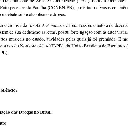
do Departamento de Artes e Comunicação (DAC). Fora do ambiente u
 Entorpecentes da Paraíba (CONEN-PB), proferindo diversas conferên
e o debate sobre alcoolismo e drogas.
a é cronista da revista
A Semana
, de João Pessoa, e autora de dezena
Além de sua dedicação às letras, possui forte ligação com as artes visua
ertos musicais no estado, atividades pelas quais já foi premiada. É
s e Artes do Nordeste (ALANE-PB), da União Brasileira de Escritores 
APL).
 Silêncio?
ação das Drogas no Brasil
to)