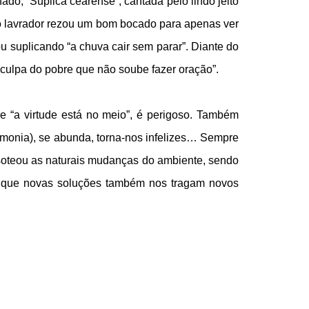
do, “Súplica cearense”, cantada pelo lindo jeito
co lavrador rezou um bom bocado para apenas ver
 suplicando “a chuva cair sem parar”. Diante do
 “culpa do pobre que não soube fazer oração”.
e “a virtude está no meio”, é perigoso. Também
imonia), se abunda, torna-nos infelizes… Sempre
soteou as naturais mudanças do ambiente, sendo
vel que novas soluções também nos tragam novos