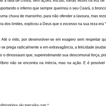
 a falta de chuva, sem ações, escuto, várias vezes na voz de fa
suportando o inferno que sempre queimou o seu Ceará, o bron
ma chuva de mansinho, para não ofender a lavoura, mas rezou
ora dos limites, explicou a Deus que o excesso na sua reza era
Até o mito, por desenvolver-se em exagero sem respeitar qu
 se prega radicalmente e em extravagância, a felicidade (euda
mo o dinossauro que, superestimando sua descomunal força, pi
quilíbrio não se encontra na inércia, mas na ação. E é possí
obrigatórios são marcados com
*