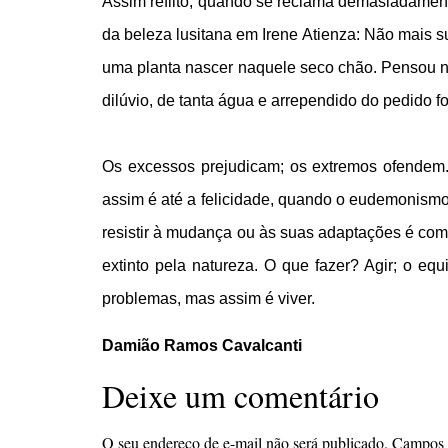
Assim reflito, quando se reclama demasiadamente
da beleza lusitana em Irene Atienza: Não mais 
uma planta nascer naquele seco chão. Pensou nu
dilúvio, de tanta água e arrependido do pedido f
Os excessos prejudicam; os extremos ofendem. 
assim é até a felicidade, quando o eudemonismo
resistir à mudança ou às suas adaptações é co
extinto pela natureza. O que fazer? Agir; o e
problemas, mas assim é viver.
Damião Ramos Cavalcanti
Deixe um comentário
O seu endereço de e-mail não será publicado.
Campos 