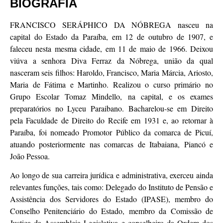
BIOGRAFIA
FRANCISCO SERÁPHICO DA NÓBREGA nasceu na
capital do Estado da Paraíba, em 12 de outubro de 1907, e
faleceu nesta mesma cidade, em 11 de maio de 1966. Deixou
viúva a senhora Diva Ferraz da Nóbrega, união da qual
nasceram seis filhos: Haroldo, Francisco, Maria Márcia, Ariosto,
Maria de Fátima e Martinho. Realizou o curso primário no
Grupo Escolar Tomaz Mindello, na capital, e os exames
preparatórios no Lyceu Paraibano. Bacharelou-se em Direito
pela Faculdade de Direito do Recife em 1931 e, ao retornar à
Paraíba, foi nomeado Promotor Público da comarca de Picuí,
atuando posteriormente nas comarcas de Itabaiana, Piancó e
João Pessoa.
Ao longo de sua carreira jurídica e administrativa, exerceu ainda
relevantes funções, tais como: Delegado do Instituto de Pensão e
Assistência dos Servidores do Estado (IPASE), membro do
Conselho Penitenciário do Estado, membro da Comissão de
Justiça da Assembleia Legislativa e conselheiro da Ordem dos