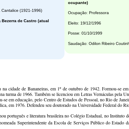
ocupante)
 Cantalice (1921-1996)
Ocupação: Professora
 Bezerra de Castro (atual
Eleito: 19/12/1996
Posse: 01/10/1999
Saudação: Odilon Ribeiro Coutin
 na cidade de Bananeiras, em 1º de outubro de 1942. Formou-se em C
 na turma de 1966. Também se licenciou em Letras Vernáculas pela Un
ou-se em educação, pelo Centro de Estudos de Pessoal, no Rio de Janei
ólica, em 1976. Defendeu seu doutorado na Universidade Federal do Rio
nou português e literatura brasileira no Colégio Estadual, no Instituto
i nomeada Superintendente da Escola de Serviços Público do Estado 