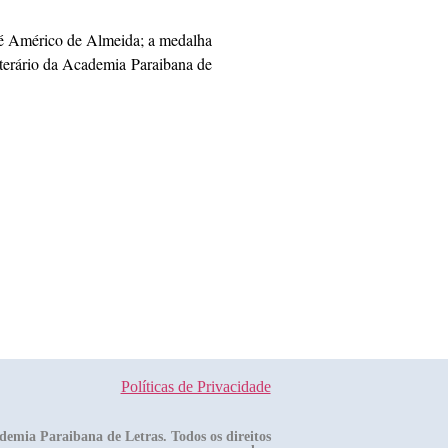
osé Américo de Almeida; a medalha
terário da Academia Paraibana de
Políticas de Privacidade
demia Paraibana de Letras. Todos os direitos