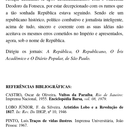
Deodoro da Fonseca, por estar decepcionado com os rumos que
a tão sonhada República estava seguindo. Sendo ele um
republicano histórico, político combativo e jornalista inteligente,
acima de tudo, sincero e coerente com as suas idéias não
aceitava os mesmos erros cometidos no Império e apresentados,
agora, sob o nome de República.
Dirigiu os jornais:
A República, O Republicano, O Íris
Acadêmico e O Diário Popular, de São Paulo.
REFERÊNCIAS BIBLIOGRÁFICAS:
,
. Vultos da Paraíba
CASTRO
Oscar de Oliveira
, Rio de Janeiro:
Enciclopédia Barsa
Imprensa Nacional, 1955.
,
vol. 08, 1979.
Aristides Lobo e a Revolução de
LOBO JÚNIOR, F. da Silveira.
1817
. In: Rev. Do
IHGP, nº 10, 1946
,
Traços de vidas ilustres
PINTO
Luís.
.
Imprensa Universitária, João
Pessoa: 1967.