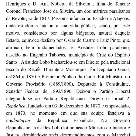
Henriques e D. Ana Noberta da Silveira , filha do Tenente
Coronel Francisco José da Silveira, um dos mártires paraibanos
da Revolução de 1817. Passou a infância no Estado de Alagoas,
onde estudou e iniciou a sua vida pública, sendo, por este
motivo, considerado por alguns biógrafos, natural daquele
Estado, equívoco desfeito por Oscar de Castro e Luiz Pinto, que
afirmam, bem fundamentados, ser Aristides Lobo paraibano,
nascido no Engenho Tabocas, município de Cruz do Espírito
Santo . Aristides Lobo bacharelou-se em Direito pela tradicional
Escola do Recife. Durante a Monarquia, foi Deputado Geral,
de1864 a 1870 e Promotor Público da Corte. Foi Ministro, no
Governo Provisório (1889/1890), Deputado à Constituinte,
Senador Federal de 1892/1896. Deixou o Partido Liberal
integrando-se ao Partido Republicano. Dirigiu o jornal
A
República
, fundado em 03 de dezembro de 1870 e empastelado,
em 1873, no momento em que sua equipe festejava a
im
plantação
da República Espanhola. No Governo
Republicano, Aristides Lobo foi nomeado Ministro do Interior e
Justiça, demitindo-se após desentendimentos com o Marechal