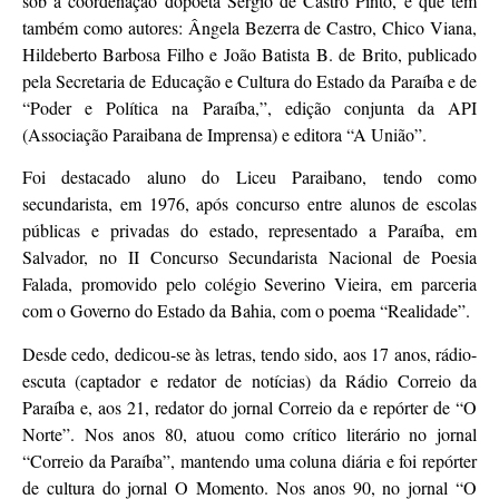
sob a coordenação dopoeta Sérgio de Castro Pinto, e que tem
também como autores: Ângela Bezerra de Castro, Chico Viana,
Hildeberto Barbosa Filho e João Batista B. de Brito, publicado
pela Secretaria de Educação e Cultura do Estado da Paraíba e de
“Poder e Política na Paraíba,”, edição conjunta da API
(Associação Paraibana de Imprensa) e editora “A União”.
Foi destacado aluno do Liceu Paraibano, tendo como
secundarista, em 1976, após concurso entre alunos de escolas
públicas e privadas do estado, representado a Paraíba, em
Salvador, no II Concurso Secundarista Nacional de Poesia
Falada, promovido pelo colégio Severino Vieira, em parceria
com o Governo do Estado da Bahia, com o poema “Realidade”.
Desde cedo, dedicou-se às letras, tendo sido, aos 17 anos, rádio-
escuta (captador e redator de notícias) da Rádio Correio da
Paraíba e, aos 21, redator do jornal Correio da e repórter de “O
Norte”. Nos anos 80, atuou como crítico literário no jornal
“Correio da Paraíba”, mantendo uma coluna diária e foi repórter
de cultura do jornal O Momento. Nos anos 90, no jornal “O