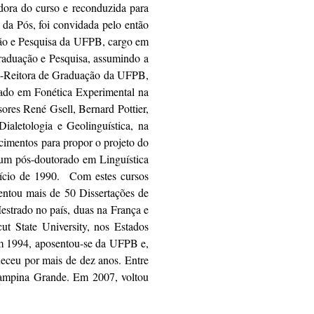
dora do curso e reconduzida para
 da Pós, foi convidada pelo então
ção e Pesquisa da UFPB, cargo em
Graduação e Pesquisa, assumindo a
ró-Reitora de Graduação da UFPB,
rado em Fonética Experimental na
ores René Gsell, Bernard Pottier,
aletologia e Geolinguística, na
cimentos para propor o projeto do
 um pós-doutorado em Linguística
início de 1990. Com estes cursos
ientou mais de 50 Dissertações de
strado no país, duas na França e
ut State University, nos Estados
Em 1994, aposentou-se da UFPB e,
eceu por mais de dez anos. Entre
Campina Grande. Em 2007, voltou