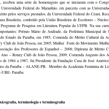
 recebeu uma série de homenagens que se iniciaram com o Congres
la Universidade Federal do Maranhão, em parceria com as Universida
rito pelos serviços prestados, da Universidade Federal do Ceará. Rec
tura Brasileira, conferido pela União Brasileira de Escritores – Núcl
Programa de Pesquisa em Literatura Popular da UFPB. Na sua carrei
importantes: Prêmio Mário de Andrade, da Prefeitura Municipal d
 do Estado da Paraíba, em 1985; Comenda do Mérito Cultural da A
ary Club de João Pessoa, em 2005; Mulher Forte do Movimento Mulhe
ociação dos Professores de Espanhol – 2008; Diploma de Mérito C
do Ano – Rotary Club de João Pessoa, 2009; Comenda Augusto dos A
 de 1984 a 1987, fui Presidente da Fundação Casa de José Américo
úcleo da Paraíba – ALANE-PB. Membro da Academia Feminina de Letr
s –UBE- Paraíba.
exicografia, terminologia e terminografia