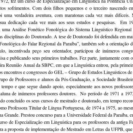
m 1972, fez um curso de Especialização em Linguística na Pontifícia Un
tos sofrimentos. Com dois filhos pequenos e o terceiro nascendo em
 uma verdadeira aventura, com maratonas cada vez mais difíceis. M
e sua dedicação cada vez mais aos seus estudos e pesquisas. Em 1
 a uma Análise Fonético Fonológica do Sistema Linguístico Regional
as disciplinas do Doutorado. A tese de Doutorado foi defendida em ma
Fonológica do Falar Regional da Paraíba”, também sob a orientação d
o, incentivada peço seu orientador, participou de inúmeros congres
isa e publicando seus primeiros trabalhos. Fez parte, juntamente com 
ra Reunião Anual da SBPC, em que a Linguística entrou, pela primeir
os encontros e congressos do GEL – Grupo de Estudos Linguísticos de 
upo de Professores e alunos da Pós-Graduação, a Sociedade Brasileira
 tempo e que segue dando apoio, especialmente aos novos professore
aluna de inúmeros professores doutores. No período de 1971 a 1973
 concluído os seus cursos de mestrado e doutorado, em tempo record
omo Professora Titular de Língua Portuguesa, de 1974 a 1975, ao mes
 Grande. Prestou concurso para a Universidade Federal da Paraíba, 
so de Especialização em Linguística para os professores da antiga F
para a proposta de implementação do Mestrado em Letras da UFPB, que 