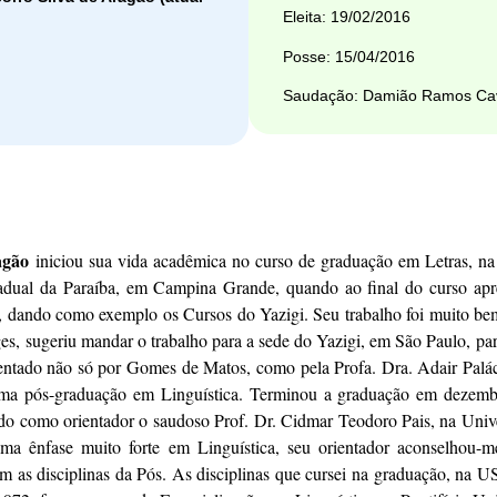
Eleita: 19/02/2016
Posse: 15/04/2016
Saudação: Damião Ramos Cav
ragão
iniciou sua vida acadêmica no curso de graduação em Letras, na
tadual da Paraíba, em Campina Grande, quando ao final do curso ap
, dando como exemplo os Cursos do Yazigi. Seu trabalho foi muito bem 
ges, sugeriu mandar o trabalho para a sede do Yazigi, em São Paulo, pa
mentado não só por Gomes de Matos, como pela Profa. Dra. Adair Palá
uma pós-graduação em Linguística. Terminou a graduação em dezemb
o como orientador o saudoso Prof. Dr. Cidmar Teodoro Pais, na Uni
ma ênfase muito forte em Linguística, seu orientador aconselhou-me
as disciplinas da Pós. As disciplinas que cursei na graduação, na USP