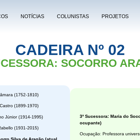
COS
NOTÍCIAS
COLUNISTAS
PROJETOS
CADEIRA Nº 02
SUCESSORA: SOCORRO AR
Câmara (1752-1810)
 Castro (1899-1970)
3ª Sucessora: Maria do Soco
ho Júnior (1914-1995)
ocupante)
Rabello (1931-2015)
Ocupação: Professora universi
orro Silva de Aragão (atual