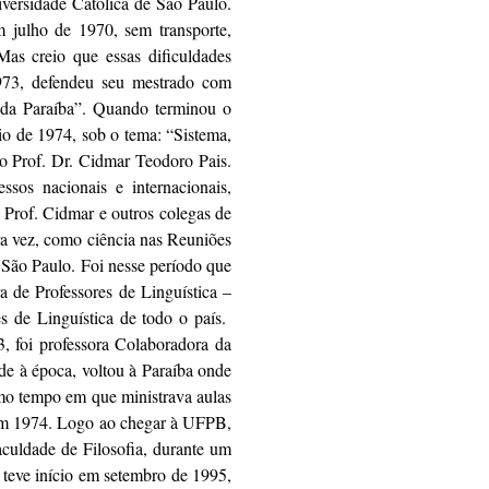
iversidade Católica de São Paulo.
 julho de 1970, sem transporte,
as creio que essas dificuldades
973, defendeu seu mestrado com
 da Paraíba”. Quando terminou o
io de 1974, sob o tema: “Sistema,
o Prof. Dr. Cidmar Teodoro Pais.
sos nacionais e internacionais,
o Prof. Cidmar e outros colegas de
a vez, como ciência nas Reuniões
São Paulo. Foi nesse período que
 de Professores de Linguística –
s de Linguística de todo o país.
, foi professora Colaboradora da
e à época, voltou à Paraíba onde
mo tempo em que ministrava aulas
em 1974. Logo ao chegar à UFPB,
aculdade de Filosofia, durante um
teve início em setembro de 1995,