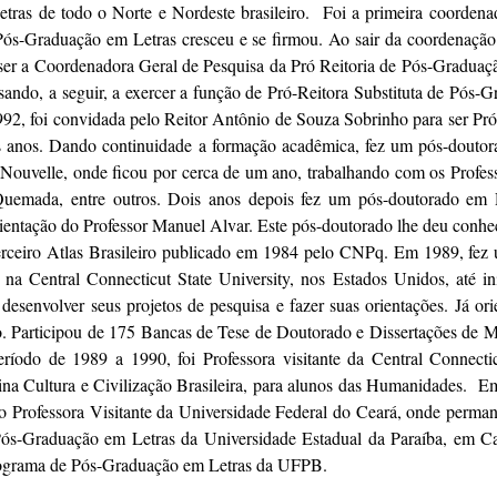
tras de todo o Norte e Nordeste brasileiro. Foi a primeira coordena
Pós-Graduação em Letras cresceu e se firmou. Ao sair da coordenação
ser a Coordenadora Geral de Pesquisa da Pró Reitoria de Pós-Gradua
ssando, a seguir, a exercer a função de Pró-Reitora Substituta de Pós-
1992, foi convidada pelo Reitor Antônio de Souza Sobrinho para ser P
s anos. Dando continuidade a formação acadêmica, fez um pós-douto
Nouvelle, onde ficou por cerca de um ano, trabalhando com os Profess
emada, entre outros. Dois anos depois fez um pós-doutorado em Di
ientação do Professor Manuel Alvar. Este pós-doutorado lhe deu conhe
 terceiro Atlas Brasileiro publicado em 1984 pelo CNPq. Em 1989, fez
na Central Connecticut State University, nos Estados Unidos, até 
 desenvolver seus projetos de pesquisa e fazer suas orientações. Já or
. Participou de 175 Bancas de Tese de Doutorado e Dissertações de Me
odo de 1989 a 1990, foi Professora visitante da Central Connectic
lina Cultura e Civilização Brasileira, para alunos das Humanidades. 
o Professora Visitante da Universidade Federal do Ceará, onde perman
 Pós-Graduação em Letras da Universidade Estadual da Paraíba, em 
Programa de Pós-Graduação em Letras da UFPB.