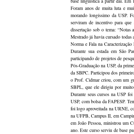
base linguística a partir daí. E
Foram anos de muita luta e mui
morando longíssimo da USP. Foi
serviram de incentivo para qu
dissertação sob o tema: “Notas
Mestrado já havia cursado todas 
Norma e Fala na Caracterização 
Durante sua estada em São Paul
participando de projetos de pesqu
Pós-Graduação na USP, da primei
da SBPC. Participou dos primeir
o Prof. Cidmar criou, com um gr
SBPL, que ele dirigiu por muito
Durante seus cursos na USP foi 
USP, com bolsa da FAPESP. Tendo
foi logo aproveitada na URNE, c
na UFPB, Campus II, em Campina
em João Pessoa, ministrou um Cur
ano. Este curso serviu de base 